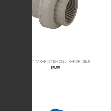
PP ÇIFT TARAF İÇTEN DIŞLI RAKOR (BEJ)
₺0,00