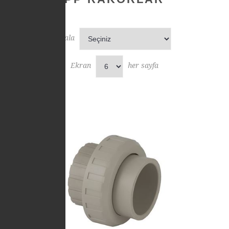
Sırala
Ekran
her sayfa