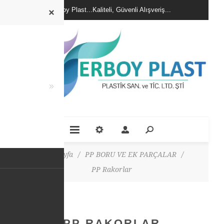
Erboy Plast...Kaliteli, Güvenli Alışveriş...
Ana Sayfa
/
PP BORU VE EK PARÇALAR
/
PP Rakorlar
PP RAKORLAR