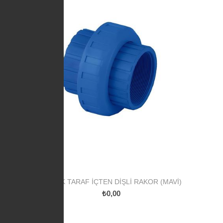
PP TEK TARAF İÇTEN DIŞLI RAKOR (MAVI)
₺0,00