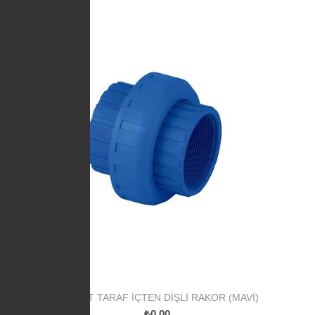
PP ÇIFT TARAF İÇTEN DIŞLI RAKOR (MAVI)
₺0,00