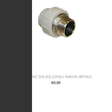
PP PIRINÇ DIŞ DIŞ ÇIKIŞLI RAKOR (BEYAZ)
₺0,00