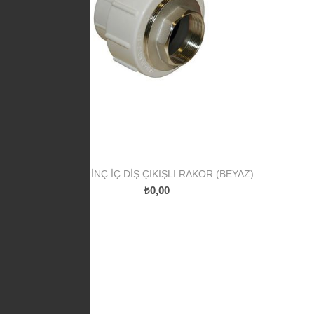
PP PIRINÇ İÇ DIŞ ÇIKIŞLI RAKOR (BEYAZ)
₺0,00