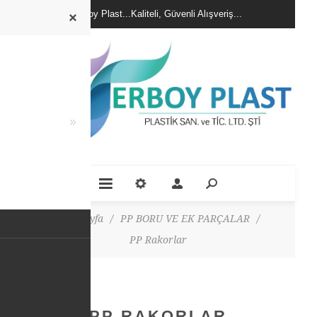
Erboy Plast...Kaliteli, Güvenli Alışveriş...
Ana Sayfa
/
PP BORU VE EK PARÇALAR
/
PP Rakorlar
PP RAKORLAR