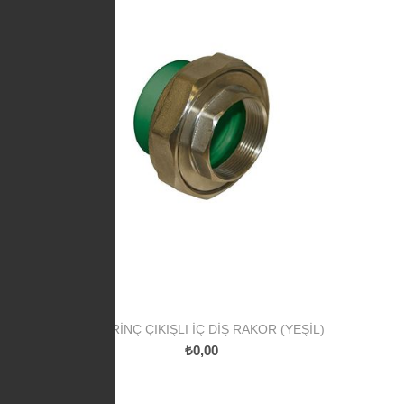
PP PIRINÇ ÇIKIŞLI İÇ DIŞ RAKOR (YEŞIL)
₺0,00