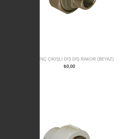
PP PIRINÇ ÇIKIŞLI DIŞ DIŞ RAKOR (BEYAZ)
₺0,00