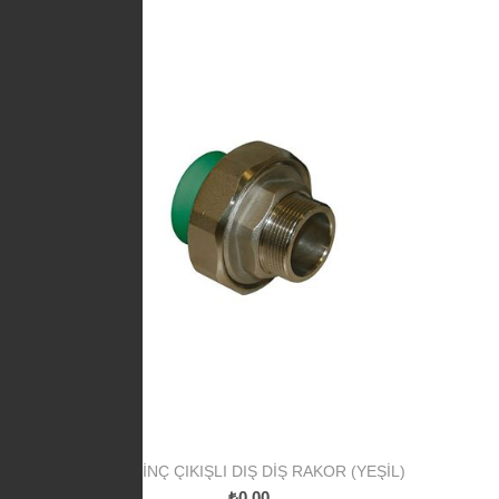
PP PIRINÇ ÇIKIŞLI DIŞ DIŞ RAKOR (YEŞIL)
₺0,00