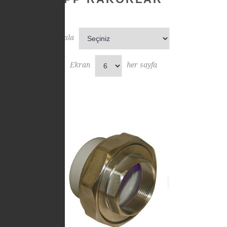
Sırala
Ekran
her sayfa