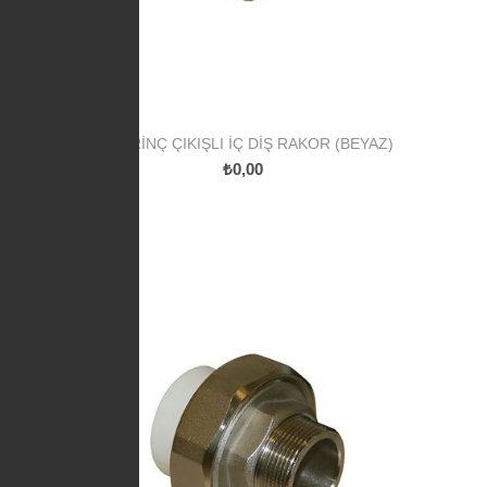
PP PIRINÇ ÇIKIŞLI İÇ DIŞ RAKOR (BEYAZ)
₺0,00