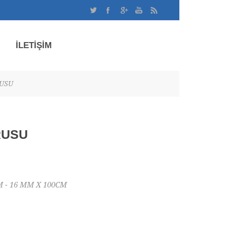
İLETİŞİM
USU
RUSU
M - 16 MM X 100CM