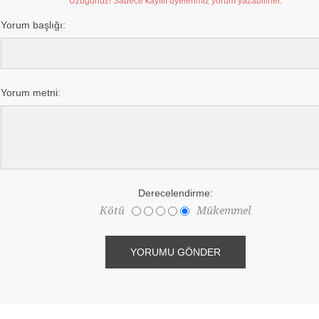
Üzügünüz! Sadece kayıtlı üyelerimiz yorum yazabilirler.
Yorum başlığı:
Yorum metni:
Derecelendirme:
Kötü
Mükemmel