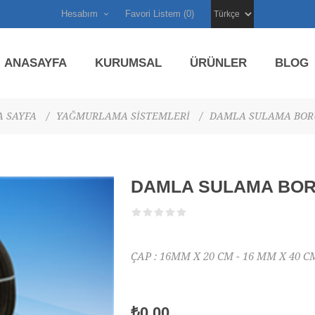
Hesabım
Favori Listem
(0)
ANASAYFA
KURUMSAL
ÜRÜNLER
BLOG
 SAYFA
/
YAĞMURLAMA SİSTEMLERİ
/
DAMLA SULAMA BOR
DAMLA SULAMA BO
ÇAP : 16MM X 20 CM - 16 MM X 40 C
₺0,00