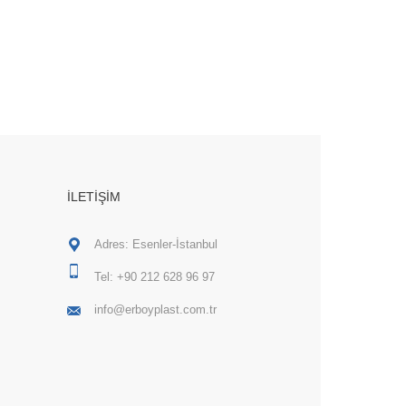
İLETIŞIM
Adres: Esenler-İstanbul
Tel:
+90 212 628 96 97
info@erboyplast.com.tr