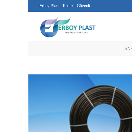
Erboy Plast...Kaliteli, Güvenli
Alışveriş...
ANA