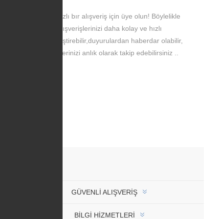
Daha hızlı bır alışveriş için üye olun! Böylelikle
alışverişlerinizi daha kolay ve hızlı
gerçekleştirebilir,duyurulardan haberdar olabilir,
siparişlerinizi anlık olarak takip edebilirsiniz ..
GÜVENLI ALIŞVERIŞ
BİLGİ HİZMETLERİ