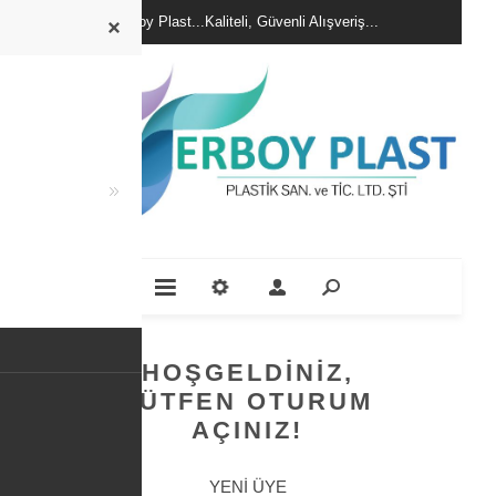
Erboy Plast...Kaliteli, Güvenli Alışveriş...
HOŞGELDINIZ,
LÜTFEN OTURUM
AÇINIZ!
YENI ÜYE