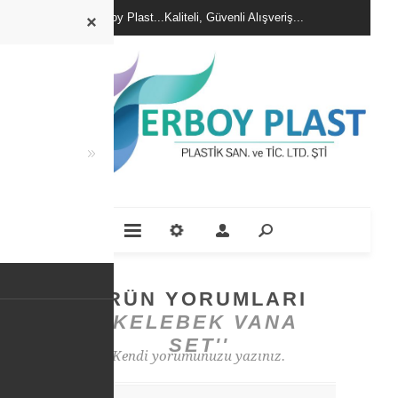
Erboy Plast...Kaliteli, Güvenli Alışveriş...
ÜRÜN YORUMLARI
KELEBEK VANA
SET
Kendi yorumunuzu yazınız.