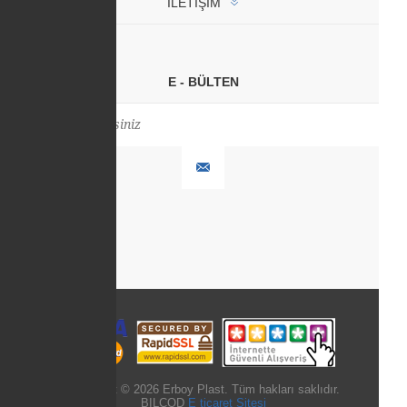
İLETIŞIM
E - BÜLTEN
Copyright © 2026 Erboy Plast. Tüm hakları saklıdır.
BILCOD
E ticaret Sitesi