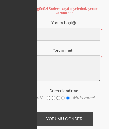
Üzügünüz! Sadece kayıtlı üyelerimiz yorum
yazabilirler.
Yorum başlığı:
*
Yorum metni:
*
Derecelendirme:
Kötü
Mükemmel