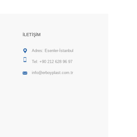
İLETIŞIM
Adres: Esenler-İstanbul
Tel:
+90 212 628 96 97
info@erboyplast.com.tr