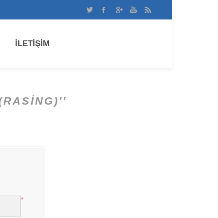
İLETİŞİM
(RASING)
*