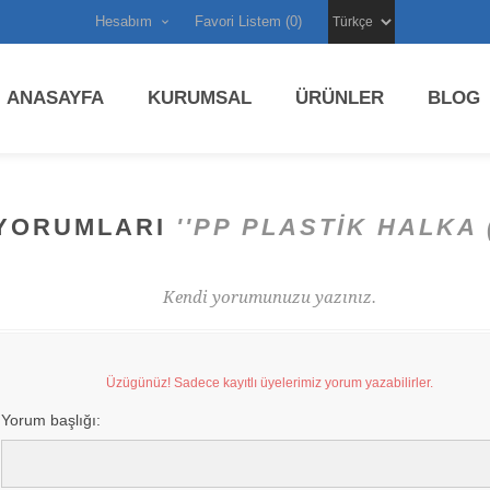
Hesabım
Favori Listem
(0)
ANASAYFA
KURUMSAL
ÜRÜNLER
BLOG
YORUMLARI
PP PLASTIK HALKA 
Kendi yorumunuzu yazınız.
Üzügünüz! Sadece kayıtlı üyelerimiz yorum yazabilirler.
Yorum başlığı: