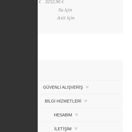
2769,96 €
3252,96 €
Su İçin
Asit İçin
GÜVENLI ALIŞVERIŞ
BİLGİ HİZMETLERİ
HESABIM
İLETIŞIM