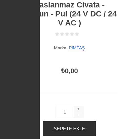
Paslanmaz Civata -
Somun - Pul (24 V DC / 24
V AC )
Marka:
PİMTAŞ
₺0,00
+
-