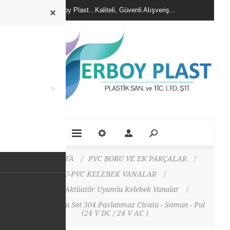
Erboy Plast...Kaliteli, Güvenli Alışveriş...
ANA SAYFA
/
PVC BORU VE EK PARÇALAR
/
U-PVC KELEBEK VANALAR
/
U-PVC Aktüatör Uyumlu Kelebek Vanalar
/
Kelebek Vana Set 304 Paslanmaz Civata - Somun - Pul
(24 V DC / 24 V AC )