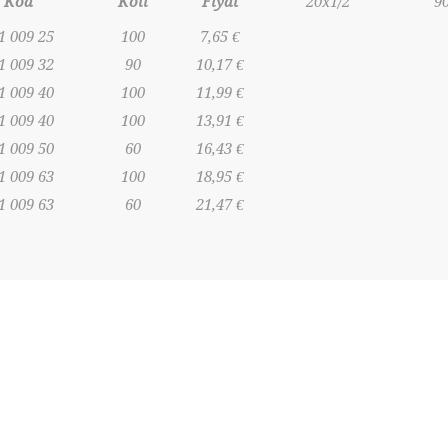
Kod
Koli
Fiyat
20x1/2”
9
1 009 25
100
7,65 €
1 009 32
90
10,17 €
1 009 40
100
11,99 €
1 009 40
100
13,91 €
1 009 50
60
16,43 €
1 009 63
100
18,95 €
1 009 63
60
21,47 €