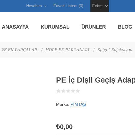
Hesabım
Favori Listem
(0)
ANASAYFA
KURUMSAL
ÜRÜNLER
BLOG
 VE EK PARÇALAR
/
HDPE EK PARÇALARI
/
Spigot Enjeksiyon
PE İç Dişli Geçiş Ada
Marka:
PİMTAŞ
₺0,00