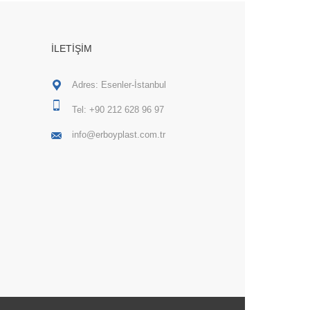
İLETIŞIM
Adres: Esenler-İstanbul
Tel:
+90 212 628 96 97
info@erboyplast.com.tr