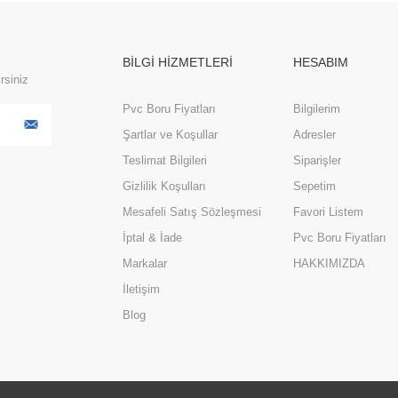
BİLGİ HİZMETLERİ
HESABIM
rsiniz
Pvc Boru Fiyatları
Bilgilerim
Şartlar ve Koşullar
Adresler
Teslimat Bilgileri
Siparişler
Gizlilik Koşulları
Sepetim
Mesafeli Satış Sözleşmesi
Favori Listem
İptal & İade
Pvc Boru Fiyatları
Markalar
HAKKIMIZDA
İletişim
Blog