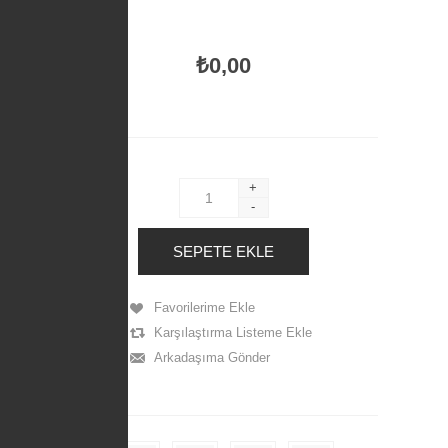
₺0,00
+
-