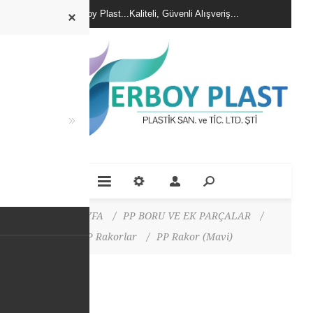
Erboy Plast...Kaliteli, Güvenli Alışveriş...
ANA SAYFA
/
PP BORU VE EK PARÇALAR
/
PP Rakorlar
/
PP Rakor (Mavi)