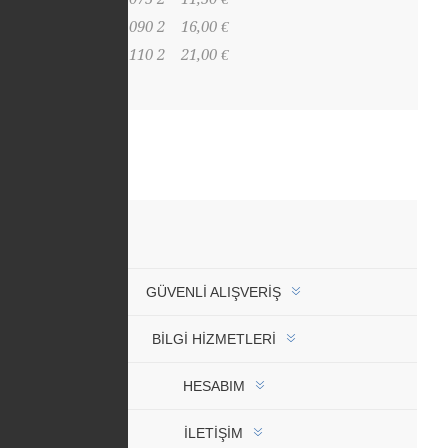
406 60 090 2
16,00 €
406 60 110 2
21,00 €
GÜVENLI ALIŞVERIŞ
BİLGİ HİZMETLERİ
HESABIM
İLETIŞIM