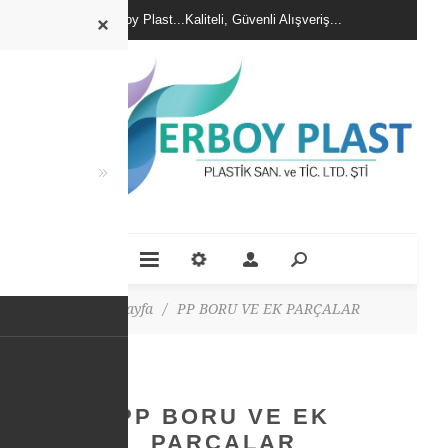
Erboy Plast...Kaliteli, Güvenli Alışveriş...
Ana Sayfa
/
PP BORU VE EK PARÇALAR
PP BORU VE EK
PARÇALAR