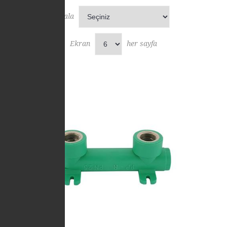
Sırala
Ekran
her sayfa