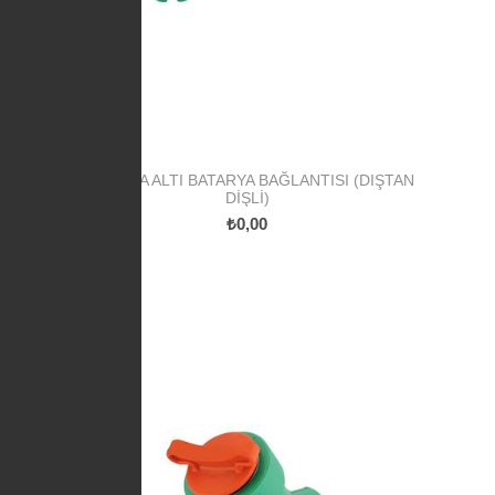
PPR SIVA ALTI BATARYA BAĞLANTISI (DIŞTAN
DIŞLI)
₺0,00