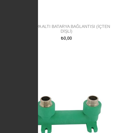
PPR SIVA ALTI BATARYA BAĞLANTISI (İÇTEN
DIŞLI)
₺0,00