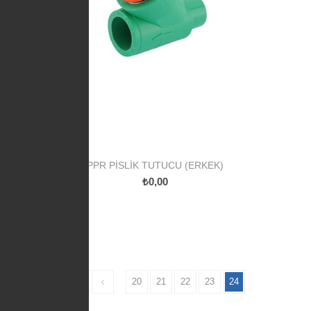
PPR PISLIK TUTUCU (ERKEK)
₺0,00
20
21
22
23
24