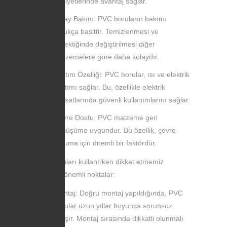
maliyetlerinde avantaj sağlar.
Kolay Bakım: PVC boruların bakımı
oldukça basittir. Temizlenmesi ve
gerektiğinde değiştirilmesi diğer
malzemelere göre daha kolaydır.
Yalıtım Özelliği: PVC borular, ısı ve elektrik
yalıtımı sağlar. Bu, özellikle elektrik
tesisatlarında güvenli kullanımlarını sağlar.
Çevre Dostu: PVC malzeme geri
dönüşüme uygundur. Bu özellik, çevre
koruma için önemli bir faktördür.
PVC boruları kullanırken dikkat etmemiz
gereken önemli noktalar:
Montaj: Doğru montaj yapıldığında, PVC
borular uzun yıllar boyunca sorunsuz
çalışır. Montaj sırasında dikkatli olunmalı