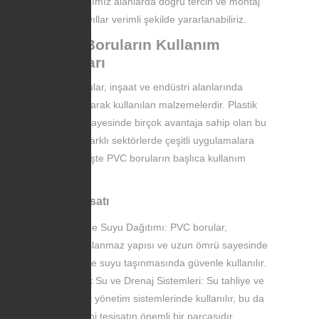
Kullandığımız alanlarda doğru tercih ve montaj
ile uzun yıllar verimli şekilde yararlanabiliriz.
PVC Boruların Kullanım
Alanları
PVC borular, inşaat ve endüstri alanlarında
yaygın olarak kullanılan malzemelerdir. Plastik
yapıları sayesinde birçok avantaja sahip olan bu
borular, farklı sektörlerde çeşitli uygulamalara
sahiptir. İşte PVC boruların başlıca kullanım
alanları:
Su Tesisatı
İçme Suyu Dağıtımı: PVC borular,
paslanmaz yapısı ve uzun ömrü sayesinde
içme suyu taşınmasında güvenle kullanılır.
Atık Su ve Drenaj Sistemleri: Su tahliye ve
atık yönetim sistemlerinde kullanılır, bu da
sıhhi tesisatın önemli bir parçasıdır.