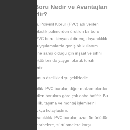
PVC Boru Nedir ve Avantajları
Nelerdir?
PVC boru, Polivinil Klorür (PVC) adı verilen
sentetik plastik polimerden üretilen bir boru
türüdür. PVC boru, kimyasal direnç, dayanıklılık
ve çeşitli uygulamalarda geniş bir kullanım
yelpazesine sahip olduğu için inşaat ve sıhhi
tesisat sektörlerinde yaygın olarak tercih
edilmektedir.
PVC borunun özellikleri şu şekildedir:
Hafiflik: PVC borular, diğer malzemelerden
üretilen borulara göre çok daha hafiftir. Bu
özellik, taşıma ve montaj işlemlerini
oldukça kolaylaştırır.
Dayanıklılık: PVC borular, uzun ömürlüdür
ve darbelere, sürtünmelere karşı