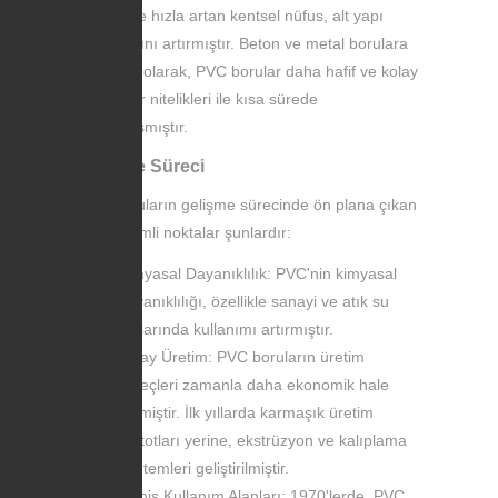
genelinde hızla artan kentsel nüfus, alt yapı
ihtiyaçlarını artırmıştır. Beton ve metal borulara
alternatif olarak, PVC borular daha hafif ve kolay
kurulabilir nitelikleri ile kısa sürede
yaygınlaşmıştır.
Gelişme Süreci
PVC boruların gelişme sürecinde ön plana çıkan
bazı önemli noktalar şunlardır:
Kimyasal Dayanıklılık: PVC'nin kimyasal
dayanıklılığı, özellikle sanayi ve atık su
hatlarında kullanımı artırmıştır.
Kolay Üretim: PVC boruların üretim
süreçleri zamanla daha ekonomik hale
gelmiştir. İlk yıllarda karmaşık üretim
metotları yerine, ekstrüzyon ve kalıplama
yöntemleri geliştirilmiştir.
Geniş Kullanım Alanları: 1970'lerde, PVC