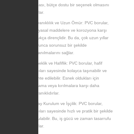
olması, bütçe dostu bir seçenek olmasını
sağlar.
Dayanıklılık ve Uzun Ömür: PVC borular,
kimyasal maddelere ve korozyona karşı
oldukça dirençlidir. Bu da, çok uzun yıllar
boyunca sorunsuz bir şekilde
kullanılmalarını sağlar.
Esneklik ve Hafiflik: PVC borular, hafif
yapıları sayesinde kolayca taşınabilir ve
monte edilebilir. Esnek oldukları için
çatlama veya kırılmalara karşı daha
dayanıklıdırlar.
Kolay Kurulum ve İşçilik: PVC borular,
yapıları sayesinde hızlı ve pratik bir şekilde
kurulabilir. Bu, iş gücü ve zaman tasarrufu
sağlar.