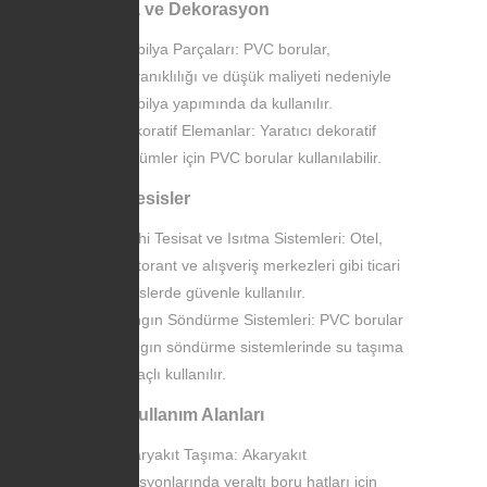
Mobilya ve Dekorasyon
Mobilya Parçaları: PVC borular,
dayanıklılığı ve düşük maliyeti nedeniyle
mobilya yapımında da kullanılır.
Dekoratif Elemanlar: Yaratıcı dekoratif
çözümler için PVC borular kullanılabilir.
Ticari Tesisler
Sıhhi Tesisat ve Isıtma Sistemleri: Otel,
restorant ve alışveriş merkezleri gibi ticari
tesislerde güvenle kullanılır.
Yangın Söndürme Sistemleri: PVC borular
yangın söndürme sistemlerinde su taşıma
amaçlı kullanılır.
Diğer Kullanım Alanları
Akaryakıt Taşıma: Akaryakıt
istasyonlarında yeraltı boru hatları için