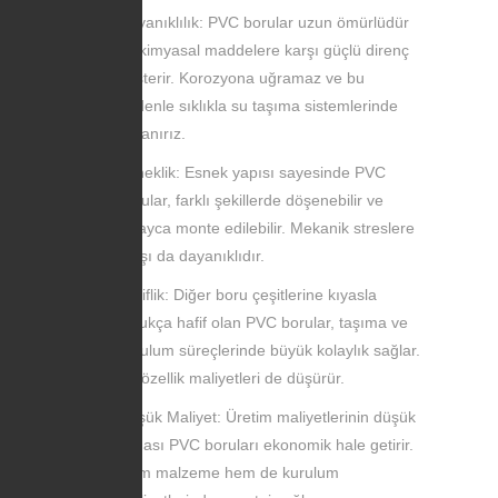
Dayanıklılık: PVC borular uzun ömürlüdür
ve kimyasal maddelere karşı güçlü direnç
gösterir. Korozyona uğramaz ve bu
nedenle sıklıkla su taşıma sistemlerinde
kullanırız.
Esneklik: Esnek yapısı sayesinde PVC
borular, farklı şekillerde döşenebilir ve
kolayca monte edilebilir. Mekanik streslere
karşı da dayanıklıdır.
Hafiflik: Diğer boru çeşitlerine kıyasla
oldukça hafif olan PVC borular, taşıma ve
kurulum süreçlerinde büyük kolaylık sağlar.
Bu özellik maliyetleri de düşürür.
Düşük Maliyet: Üretim maliyetlerinin düşük
olması PVC boruları ekonomik hale getirir.
Hem malzeme hem de kurulum