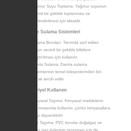
Yağmur Suyu Toplama: Yağmur suyunun
verimli bir şekilde toplanması ve
yönlendirilmesi için idealdir.
Tarım ve Sulama Sistemleri
Sulama Boruları: Tarımda sarf edilen
suyun verimli bir şekilde bitkilere
ulaştırılması için kullanılır.
Damla Sulama: Damla sulama
sistemlerinin temel bileşenlerinden biri
olarak tercih edilir.
Endüstriyel Kullanım
Kimyasal Taşıma: Kimyasal maddelerin
taşınmasında kullanılır, çünkü kimyasallara
karşı dayanıklıdır.
Gaz Taşıma: PVC borular doğalgaz ve
diğer gaz türlerinin taşınması için de