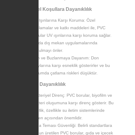
Çevresel Koşullara Dayanıklılık
UV Işınlarına Karşı Koruma: Özel
kaplamalar ve katkı maddeleri ile, PVC
borular UV ışınlarına karşı koruma sağlar.
Bu da dış mekan uygulamalarında
bozulmayı önler.
Don ve Buzlanmaya Dayanım: Don
olaylarına karşı esneklik gösterirler ve bu
durumda çatlama riskleri düşüktür.
Biolojik Dayanıklılık
Bakteriyel Direnç: PVC borular, biyofilm ve
bakteri oluşumuna karşı direnç gösterir. Bu
özellik, özellikle su iletim sistemlerinde
hijyen açısından önemlidir.
Gıda Teması Güvenliği: Belirli standartlara
uygun üretilen PVC borular, gıda ve içecek