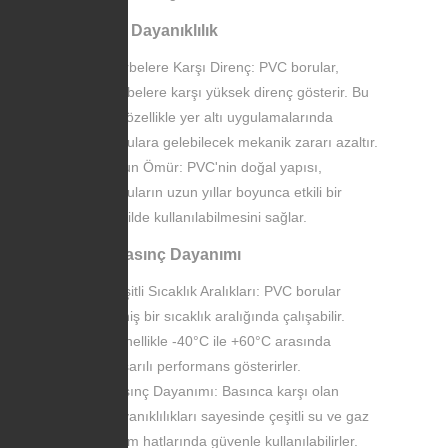
Fiziksel Dayanıklılık
Darbelere Karşı Direnç: PVC borular,
darbelere karşı yüksek direnç gösterir. Bu
da özellikle yer altı uygulamalarında
borulara gelebilecek mekanik zararı azaltır.
Uzun Ömür: PVC'nin doğal yapısı,
boruların uzun yıllar boyunca etkili bir
şekilde kullanılabilmesini sağlar.
Isı ve Basınç Dayanımı
Çeşitli Sıcaklık Aralıkları: PVC borular
geniş bir sıcaklık aralığında çalışabilir.
Genellikle -40°C ile +60°C arasında
başarılı performans gösterirler.
Basınç Dayanımı: Basınca karşı olan
dayanıklılıkları sayesinde çeşitli su ve gaz
iletim hatlarında güvenle kullanılabilirler.