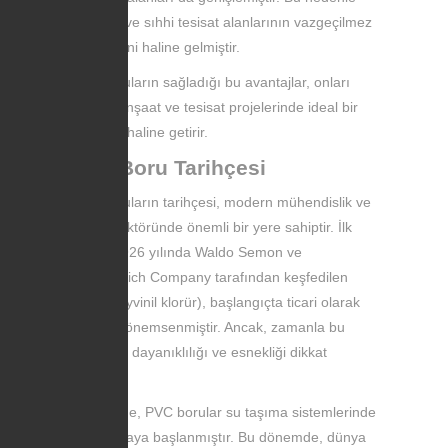
endüstri ve sıhhi tesisat alanlarının vazgeçilmez
bir bileşeni haline gelmiştir.
PVC boruların sağladığı bu avantajlar, onları
modern inşaat ve tesisat projelerinde ideal bir
seçenek haline getirir.
PVC Boru Tarihçesi
PVC boruların tarihçesi, modern mühendislik ve
inşaat sektöründe önemli bir yere sahiptir. İlk
olarak 1926 yılında Waldo Semon ve
BFGoodrich Company tarafından keşfedilen
PVC (polyvinil klorür), başlangıçta ticari olarak
daha az önemsenmiştir. Ancak, zamanla bu
polimerin dayanıklılığı ve esnekliği dikkat
çekmiştir.
1950'lerde, PVC borular su taşıma sistemlerinde
kullanılmaya başlanmıştır. Bu dönemde, dünya