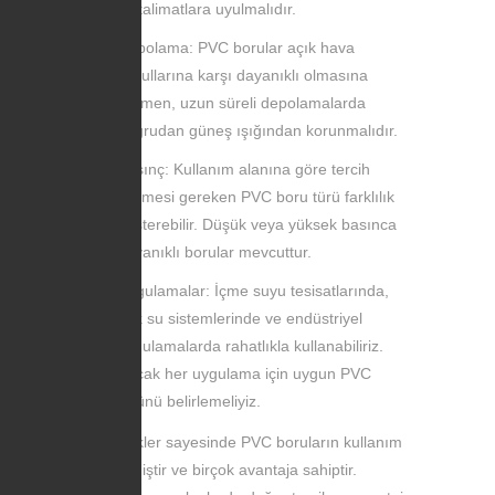
ve talimatlara uyulmalıdır.
Depolama: PVC borular açık hava
koşullarına karşı dayanıklı olmasına
rağmen, uzun süreli depolamalarda
doğrudan güneş ışığından korunmalıdır.
Basınç: Kullanım alanına göre tercih
edilmesi gereken PVC boru türü farklılık
gösterebilir. Düşük veya yüksek basınca
dayanıklı borular mevcuttur.
Uygulamalar: İçme suyu tesisatlarında,
atık su sistemlerinde ve endüstriyel
uygulamalarda rahatlıkla kullanabiliriz.
Ancak her uygulama için uygun PVC
türünü belirlemeliyiz.
Bu özellikler sayesinde PVC boruların kullanım
alanı geniştir ve birçok avantaja sahiptir.