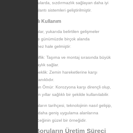
borularda, sızdırmazlık sağlayan daha iyi
bağlantı sistemleri geliştirilmiştir.
Avantajlı Kullanım
PVC borular, yukarıda belirtilen gelişmeler
sayesinde günümüzde birçok alanda
vazgeçilmez hale gelmiştir:
Hafiflik: Taşıma ve montaj sırasında büyük
kolaylık sağlar.
Esneklik: Zemin hareketlerine karşı
dayanıklıdır.
Uzun Ömür: Korozyona karşı dirençli olup,
uzun yıllar sağlıklı bir şekilde kullanılabilir.
PVC boruların tarihçesi, teknolojinin nasıl gelişip,
zamanla daha geniş uygulama alanlarına
ulaşabileceğinin güzel bir örneğidir.
PVC Boruların Üretim Süreci