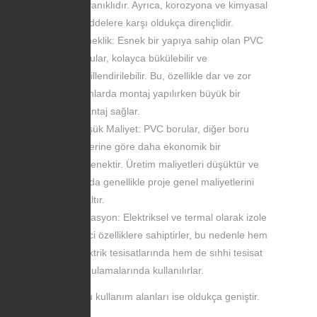
dayanıklıdır. Ayrıca, korozyona ve kimyasal
maddelere karşı oldukça dirençlidir.
Esneklik: Esnek bir yapıya sahip olan PVC
borular, kolayca bükülebilir ve
şekillendirilebilir. Bu, özellikle dar ve zor
alanlarda montaj yapılırken büyük bir
avantaj sağlar.
Düşük Maliyet: PVC borular, diğer boru
türlerine göre daha ekonomik bir
seçenektir. Üretim maliyetleri düşüktür ve
bu da genellikle proje genel maliyetlerini
azaltır.
İzolasyon: Elektriksel ve termal olarak izole
edici özelliklere sahiptirler, bu nedenle hem
elektrik tesisatlarında hem de sıhhi tesisat
uygulamalarında kullanılırlar.
PVC boru kullanım alanları ise oldukça geniştir.
Örneğin: