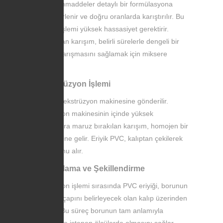
Tüm hammaddeler detaylı bir formülasyona
göre belirlenir ve doğru oranlarda karıştırılır. Bu
karışım işlemi yüksek hassasiyet gerektirir.
Hazırlanan karışım, belirli sürelerle dengeli bir
şekilde karışmasını sağlamak için miksere
aktarılır.
3. Ekstrüzyon İşlemi
Karışım, ekstrüzyon makinesine gönderilir.
Ekstrüzyon makinesinin içinde yüksek
sıcaklıklara maruz bırakılan karışım, homojen bir
eriyik haline gelir. Eriyik PVC, kalıptan çekilerek
boru formu alır.
4. Kalıplama ve Şekillendirme
Ekstrüzyon işlemi sırasında PVC eriyiği, borunun
iç ve dış çapını belirleyecek olan kalıp üzerinden
geçirilir. Bu süreç borunun tam anlamıyla
düzgün ve istenen ölçülerde olmasını sağlar.