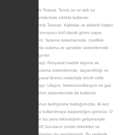
Sıhhi Tesisat: Temiz su ve atık su
sistemlerinde sıklıkla kullanılır.
Elektrik Tesisatı: Kablolar ve elektrik hatları
için koruyucu kılıf olarak görev yapar.
Tarım: Sulama sistemlerinde, özellikle
damla sulama ve sprinkler sistemlerinde
yaygındır.
Sanayi: Kimyasal madde taşıma ve
depolama sistemlerinde, dayanıklılığı ve
kimyasal direnci nedeniyle tercih edilir.
Altyapı: Ulaşım, telekomünikasyon ve gaz
dağıtım sistemlerinde de kullanılır.
PVC borunun tarihçesine baktığımızda, ilk kez
1930'larda kullanılmaya başlandığını görürüz. O
dönemden bu yana teknolojinin gelişmesiyle
birlikte, PVC boruların üretim teknikleri ve
kullanım alanları da genişlemiştir. Bu nedenle