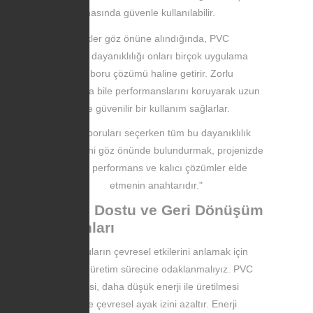
temasında güvenle kullanılabilir.
Bu özellikler göz önüne alındığında, PVC
boruların dayanıklılığı onları birçok uygulama
için ideal boru çözümü haline getirir. Zorlu
koşullarda bile performanslarını koruyarak uzun
ömürlü ve güvenilir bir kullanım sağlarlar.
"PVC boruları seçerken tüm bu dayanıklılık
faktörlerini göz önünde bulundurmak, projenizde
üstün performans ve kalıcı çözümler elde
etmenin anahtarıdır."
Çevre Dostu ve Geri Dönüşüm
İmkanları
PVC boruların çevresel etkilerini anlamak için
öncelikle üretim sürecine odaklanmalıyız. PVC
malzemesi, daha düşük enerji ile üretilmesi
sayesinde çevresel ayak izini azaltır. Enerji