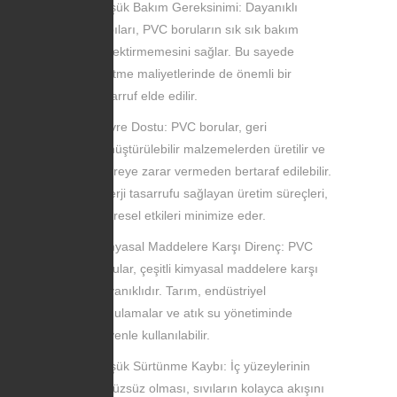
Düşük Bakım Gereksinimi: Dayanıklı
yapıları, PVC boruların sık sık bakım
gerektirmemesini sağlar. Bu sayede
işletme maliyetlerinde de önemli bir
tasarruf elde edilir.
Çevre Dostu: PVC borular, geri
dönüştürülebilir malzemelerden üretilir ve
çevreye zarar vermeden bertaraf edilebilir.
Enerji tasarrufu sağlayan üretim süreçleri,
çevresel etkileri minimize eder.
Kimyasal Maddelere Karşı Direnç: PVC
borular, çeşitli kimyasal maddelere karşı
dayanıklıdır. Tarım, endüstriyel
uygulamalar ve atık su yönetiminde
güvenle kullanılabilir.
Düşük Sürtünme Kaybı: İç yüzeylerinin
pürüzsüz olması, sıvıların kolayca akışını