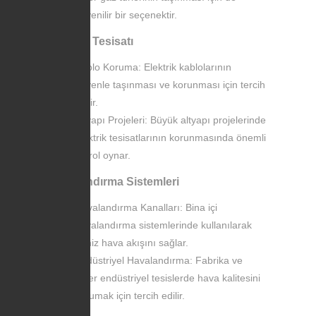
güvenilir bir seçenektir.
Elektrik Tesisatı
Kablo Koruma: Elektrik kablolarının
güvenle taşınması ve korunması için tercih
edilir.
Altyapı Projeleri: Büyük altyapı projelerinde
elektrik tesisatlarının korunmasında önemli
bir rol oynar.
Havalandırma Sistemleri
Havalandırma Kanalları: Bina içi
havalandırma sistemlerinde kullanılarak
temiz hava akışını sağlar.
Endüstriyel Havalandırma: Fabrika ve
diğer endüstriyel tesislerde hava kalitesini
korumak için tercih edilir.