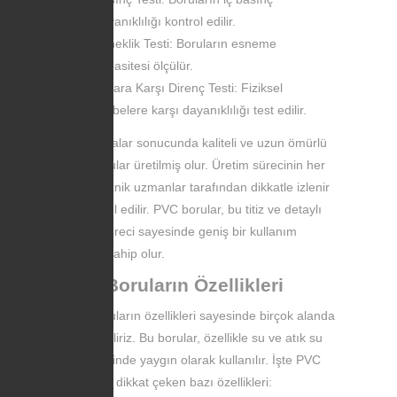
dayanıklılığı kontrol edilir.
Esneklik Testi: Boruların esneme
kapasitesi ölçülür.
Zarara Karşı Direnç Testi: Fiziksel
darbelere karşı dayanıklılığı test edilir.
Bu aşamalar sonucunda kaliteli ve uzun ömürlü
PVC borular üretilmiş olur. Üretim sürecinin her
adımı teknik uzmanlar tarafından dikkatle izlenir
ve kontrol edilir. PVC borular, bu titiz ve detaylı
üretim süreci sayesinde geniş bir kullanım
alanına sahip olur.
PVC Boruların Özellikleri
PVC boruların özellikleri sayesinde birçok alanda
tercih ediliriz. Bu borular, özellikle su ve atık su
sistemlerinde yaygın olarak kullanılır. İşte PVC
boruların dikkat çeken bazı özellikleri: