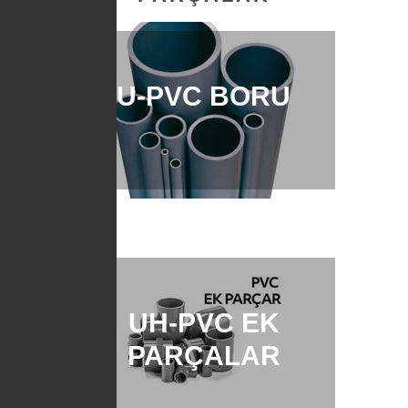
U-PVC BORU
UH-PVC EK
PARÇALAR