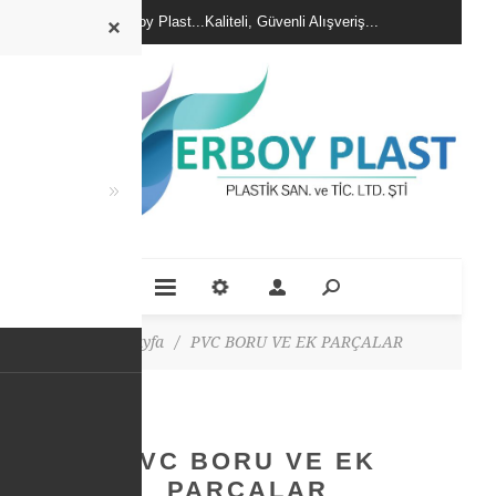
Erboy Plast...Kaliteli, Güvenli Alışveriş...
Ana Sayfa
/
PVC BORU VE EK PARÇALAR
PVC BORU VE EK
PARÇALAR