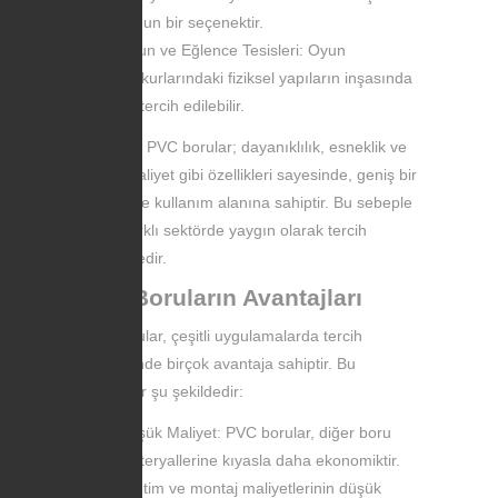
uygun bir seçenektir.
Oyun ve Eğlence Tesisleri: Oyun
parkurlarındaki fiziksel yapıların inşasında
da tercih edilebilir.
Kısacası, PVC borular; dayanıklılık, esneklik ve
düşük maliyet gibi özellikleri sayesinde, geniş bir
yelpazede kullanım alanına sahiptir. Bu sebeple
birçok farklı sektörde yaygın olarak tercih
edilmektedir.
PVC Boruların Avantajları
PVC borular, çeşitli uygulamalarda tercih
edilmesinde birçok avantaja sahiptir. Bu
avantajlar şu şekildedir:
Düşük Maliyet: PVC borular, diğer boru
materyallerine kıyasla daha ekonomiktir.
Üretim ve montaj maliyetlerinin düşük