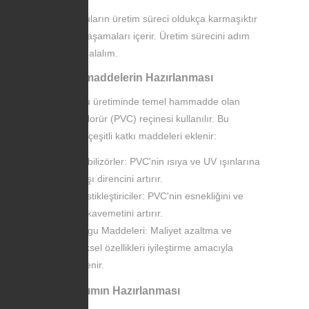
PVC boruların üretim süreci oldukça karmaşıktır
ve belirli aşamaları içerir. Üretim sürecini adım
adım ele alalım.
1. Hammaddelerin Hazırlanması
PVC boru üretiminde temel hammadde olan
polivinil klorür (PVC) reçinesi kullanılır. Bu
reçineye çeşitli katkı maddeleri eklenir:
Stabilizörler: PVC'nin ısıya ve UV ışınlarına
karşı direncini artırır.
Plastikleştiriciler: PVC'nin esnekliğini ve
mukavemetini artırır.
Dolgu Maddeleri: Maliyet azaltma ve
fiziksel özellikleri iyileştirme amacıyla
eklenir.
2. Karışımın Hazırlanması