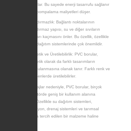
sağlar. Bu sayede enerji tasarrufu sağlanır
ve pompalama maliyetleri düşer.
Sızdırmazlık: Bağlantı noktalarının
sızdırmaz yapısı, su ve diğer sıvıların
dışarı kaçmasını önler. Bu özellik, özellikle
su dağıtım sistemlerinde çok önemlidir.
Estetik ve Üretilebilirlik: PVC borular,
estetik olarak da farklı tasarımların
uygulanmasına olanak tanır. Farklı renk ve
desenlerde üretilebilirler.
Bu avantajlar nedeniyle, PVC borular, birçok
farklı sektörde geniş bir kullanım alanına
sahiptir. Özellikle su dağıtım sistemleri,
kanalizasyon, drenaj sistemleri ve tarımsal
sulamada tercih edilen bir malzeme haline
gelmiştir.