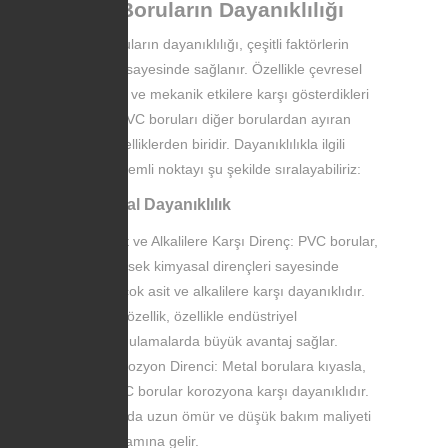
PVC Boruların Dayanıklılığı
PVC boruların dayanıklılığı, çeşitli faktörlerin
birleşimi sayesinde sağlanır. Özellikle çevresel
koşullara ve mekanik etkilere karşı gösterdikleri
direnç, PVC boruları diğer borulardan ayıran
temel özelliklerden biridir. Dayanıklılıkla ilgili
birkaç önemli noktayı şu şekilde sıralayabiliriz:
Kimyasal Dayanıklılık
Asit ve Alkalilere Karşı Direnç: PVC borular,
yüksek kimyasal dirençleri sayesinde
birçok asit ve alkalilere karşı dayanıklıdır.
Bu özellik, özellikle endüstriyel
uygulamalarda büyük avantaj sağlar.
Korozyon Direnci: Metal borulara kıyasla,
PVC borular korozyona karşı dayanıklıdır.
Bu da uzun ömür ve düşük bakım maliyeti
anlamına gelir.