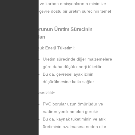
verimliliği ve karbon emisyonlarının minimize
edilmesi, çevre dostu bir üretim sürecinin temel
taşlarıdır.
PVC Borunun Üretim Sürecinin
Avantajları
Düşük Enerji Tüketimi:
Üretim sürecinde diğer malzemelere
göre daha düşük enerji tüketilir.
Bu da, çevresel ayak izinin
düşürülmesine katkı sağlar.
Dayanıklılık:
PVC borular uzun ömürlüdür ve
nadiren yenilenmeleri gerekir.
Bu da, kaynak tüketiminin ve atık
üretiminin azalmasına neden olur.