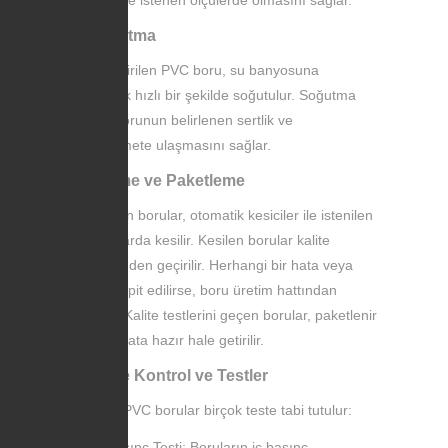
5. Soğutma
Şekillendirilen PVC boru, su banyosuna
sokularak hızlı bir şekilde soğutulur. Soğutma
işlemi, borunun belirlenen sertlik ve
mukavemete ulaşmasını sağlar.
6. Kesme ve Paketleme
Soğutulan borular, otomatik kesiciler ile istenilen
uzunluklarda kesilir. Kesilen borular kalite
kontrolünden geçirilir. Herhangi bir hata veya
kusur tespit edilirse, boru üretim hattından
çıkarılır. Kalite testlerini geçen borular, paketlenir
ve sevkiyata hazır hale getirilir.
7. Kalite Kontrol ve Testler
Üretilen PVC borular birçok teste tabi tutulur:
Basınç Testi: Boruların iç basınç