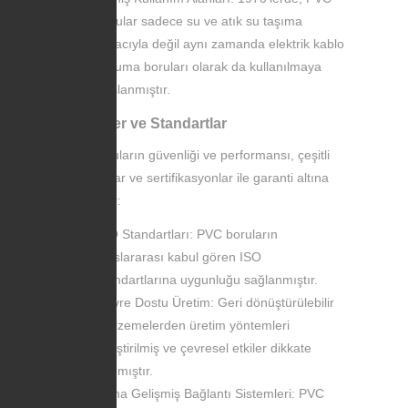
borular sadece su ve atık su taşıma
amacıyla değil aynı zamanda elektrik kablo
koruma boruları olarak da kullanılmaya
başlanmıştır.
Yenilikler ve Standartlar
PVC boruların güvenliği ve performansı, çeşitli
standartlar ve sertifikasyonlar ile garanti altına
alınmıştır:
ISO Standartları: PVC boruların
uluslararası kabul gören ISO
standartlarına uygunluğu sağlanmıştır.
Çevre Dostu Üretim: Geri dönüştürülebilir
malzemelerden üretim yöntemleri
geliştirilmiş ve çevresel etkiler dikkate
alınmıştır.
Daha Gelişmiş Bağlantı Sistemleri: PVC